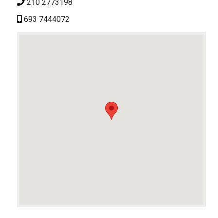
210 2773198
693 7444072