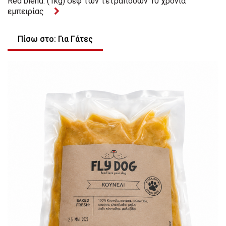
Red blend. (1kg) σεφ των τετράποδων 10 χρονια
εμπειρίας
Πίσω στο: Για Γάτες